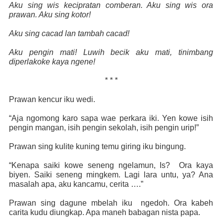
Aku sing wis kecipratan comberan. Aku sing wis ora
prawan. Aku sing kotor!
Aku sing cacad lan tambah cacad!
Aku pengin mati! Luwih becik aku mati, tinimbang
diperlakoke kaya ngene!
* * *
Prawan kencur iku wedi.
“Aja ngomong karo sapa wae perkara iki. Yen kowe isih
pengin mangan, isih pengin sekolah, isih pengin urip!”
Prawan sing kulite kuning temu giring iku bingung.
“Kenapa saiki kowe seneng ngelamun, Is?
Ora kaya
biyen. Saiki seneng mingkem. Lagi lara untu, ya? Ana
masalah apa, aku kancamu, cerita ….”
Prawan sing dagune mbelah iku
ngedoh. Ora kabeh
carita kudu diungkap. Apa maneh babagan nista papa.