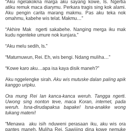
“Aku ngelakokna marga aku sayang kowe, Is. Ngertia
atiku remuk maca diarymu. Perkara tragis sing kok alami.
Aku pengin carita marang makmu. Pas aku teka nok
omahmu, kabehe wis telat. Makmu…”
“Akhire Mak
ngerti sakabehe. Nanging merga iku mak
kudu ngenteke umure nok kunjara.”
“Aku melu sedih, Is.”
“Maturnuwun, Rei. Eh, wis bengi. Ndang muliha…”
“Kowe karo aku…apa isa kaya disik maneh?”
Aku nggelengke sirah.
Aku wis mutuske dalan paling apik
kanggo uripku.
Ora mung Rei lan kanca-kanca weruh. Tangga ngerti.
Uwong sing nonton teve, maca Koran, internet, pada
weruh. Isna-dirudapaksa bapake! Isna-anakke wong
tukang mateni!
“Menawa
aku isih nduweni perasaan iku, aku wis ora
pantes maneh. Muliha Rei. Sawijing dina kowe nemuke