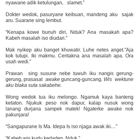
nyawane adik ketulungan,
slamet.”
Dokter wedok, pasuryane keibuan, mandeng aku
sajak
aru. Suarane sing lembut.
“Kenapa kowe bunuh diri, Nduk? Ana masakah apa?
Kabeh masalah iso diudari.”
Mak nyikep aku banget khuwatir. Luhe netes anget.”Aja
kok tutupi. Iki makmu. Ceritakna ana masalah apa. Ora
usah wedi.”
Prawan
sing susune nebe tuwuh iku nangis gerung-
gerung, prasasat
awake guncang-guncang.
Wis
wektune
aku blaka suta sakabehe.
Wong wedok tua iku melongo. Ngamuk kaya banteng
ketaton. Njukuk peso nok dapur, kalap nusuk wong
lanang durjana sampek matek! Ngaterke awake nok
pakunjara!
“Sangapurane Is Ma. Idepa Is iso njaga awak iki…”
“Kabeh wis kudu kedaden, Nduk.”