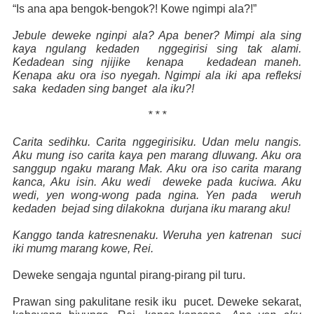
“Is ana apa bengok-bengok?! Kowe ngimpi ala?!”
Jebule deweke nginpi ala? Apa bener? Mimpi ala sing
kaya ngulang kedaden
nggegirisi sing tak alami.
Kedadean sing njijike
kenapa
kedadean maneh.
Kenapa aku ora iso nyegah. Ngimpi ala iki apa refleksi
saka
kedaden sing banget
ala iku?!
* * *
Carita sedihku. Carita nggegirisiku. Udan melu nangis.
Aku mung iso carita kaya pen marang dluwang. Aku ora
sanggup ngaku marang Mak. Aku ora iso carita marang
kanca, Aku isin. Aku wedi
deweke pada kuciwa. Aku
wedi, yen wong-wong pada ngina. Yen pada
weruh
kedaden
bejad sing dilakokna
durjana iku marang aku!
Kanggo tanda katresnenaku. Weruha yen katrenan
suci
iki mumg marang kowe, Rei.
Deweke sengaja nguntal pirang-pirang pil turu.
Prawan sing pakulitane resik iku
pucet. Deweke sekarat,