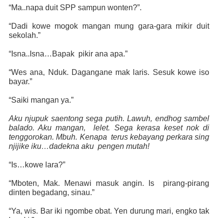
“Ma..napa duit SPP sampun wonten?”.
“Dadi kowe mogok mangan mung gara-gara mikir duit
sekolah.”
“Isna..Isna…Bapak
pikir ana apa.”
“Wes ana, Nduk. Dagangane mak laris. Sesuk kowe iso
bayar.”
“Saiki mangan ya.”
Aku njupuk saentong sega putih. Lawuh, endhog sambel
balado. Aku mangan,
lelet. Sega kerasa keset nok di
tenggorokan. Mbuh. Kenapa
terus kebayang perkara sing
njijike iku…dadekna aku
pengen mutah!
“Is…kowe lara?”
“Mboten, Mak. Menawi masuk angin. Is
pirang-pirang
dinten begadang, sinau.”
“Ya, wis. Bar iki ngombe obat. Yen durung mari, engko tak