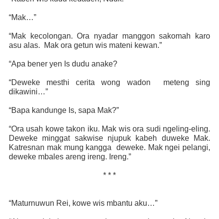
“Mak…”
“Mak kecolongan. Ora nyadar manggon sakomah karo
asu alas.
Mak ora getun wis mateni kewan.”
“Apa bener yen Is dudu anake?
“Deweke mesthi cerita wong wadon
meteng sing
dikawini…”
“Bapa kandunge Is, sapa Mak?”
“Ora usah kowe takon iku. Mak wis ora sudi ngeling-eling.
Deweke minggat sakwise njupuk kabeh duweke Mak.
Katresnan mak mung kangga
deweke. Mak ngei pelangi,
deweke mbales areng ireng. Ireng.”
* * *
“Maturnuwun Rei, kowe wis mbantu aku…”