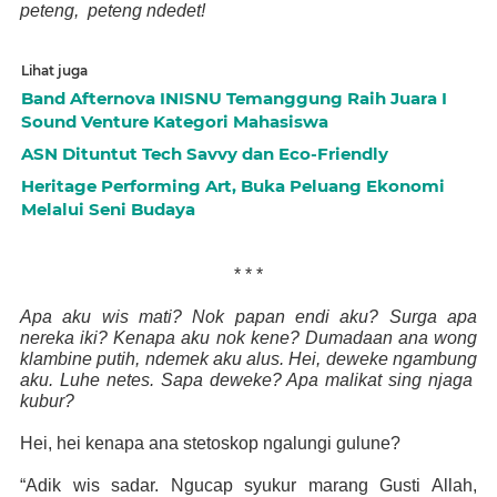
peteng,
peteng ndedet!
Lihat juga
Band Afternova INISNU Temanggung Raih Juara I
Sound Venture Kategori Mahasiswa
ASN Dituntut Tech Savvy dan Eco-Friendly
Heritage Performing Art, Buka Peluang Ekonomi
Melalui Seni Budaya
* * *
Apa aku wis mati? Nok papan endi aku? Surga apa
nereka iki? Kenapa aku nok kene? Dumadaan ana wong
klambine putih, ndemek aku alus. Hei, deweke ngambung
aku. Luhe netes. Sapa deweke? Apa malikat sing njaga
kubur?
Hei, hei kenapa ana stetoskop ngalungi gulune?
“Adik wis sadar. Ngucap syukur marang Gusti Allah,