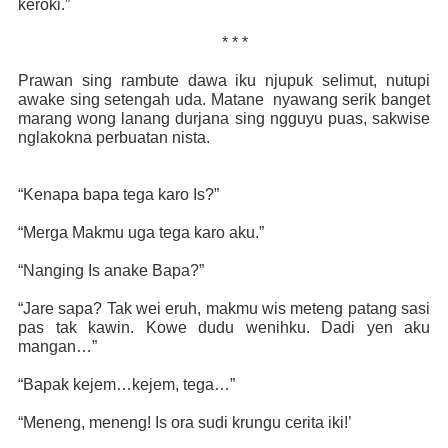
keroki.”
* * *
Prawan sing rambute dawa iku njupuk selimut, nutupi
awake sing setengah uda. Matane
nyawang serik banget
marang wong lanang durjana sing ngguyu puas, sakwise
nglakokna perbuatan nista.
“Kenapa bapa tega karo Is?”
“Merga Makmu uga tega karo aku.”
“Nanging Is anake Bapa?”
“Jare sapa? Tak wei eruh, makmu wis meteng patang sasi
pas tak kawin. Kowe dudu wenihku. Dadi yen aku
mangan…”
“Bapak kejem…kejem, tega…”
“Meneng, meneng! Is ora sudi krungu cerita iki!’