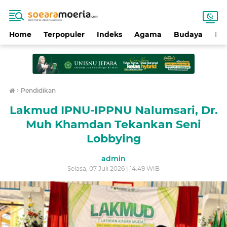
Home
Terpopuler
Indeks
Agama
Budaya
Ek
›
Pendidikan
Lakmud IPNU-IPPNU Nalumsari, Dr.
Muh Khamdan Tekankan Seni
Lobbying
admin
Selasa, 07 Juli 2026 | 14:49 WIB