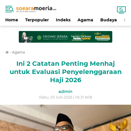
Home
Terpopuler
Indeks
Agama
Budaya
Ek
›
Agama
Ini 2 Catatan Penting Menhaj
untuk Evaluasi Penyelenggaraan
Haji 2026
admin
Rabu, 03 Juni 2026 | 05:31 WIB