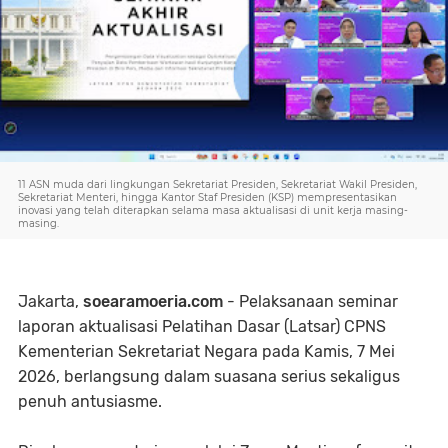
11 ASN muda dari lingkungan Sekretariat Presiden, Sekretariat Wakil Presiden,
Sekretariat Menteri, hingga Kantor Staf Presiden (KSP) mempresentasikan
inovasi yang telah diterapkan selama masa aktualisasi di unit kerja masing-
masing.
Jakarta,
soearamoeria.com
- Pelaksanaan seminar
laporan aktualisasi Pelatihan Dasar (Latsar) CPNS
Kementerian Sekretariat Negara pada Kamis, 7 Mei
2026, berlangsung dalam suasana serius sekaligus
penuh antusiasme.