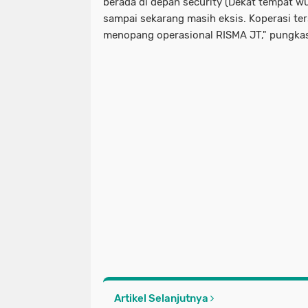
berada di depan security (Dekat tempat wu
sampai sekarang masih eksis. Koperasi t
menopang operasional RISMA JT," pungka
Artikel Selanjutnya