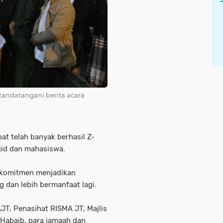
tandatangani berita acara
t telah banyak berhasil Z-
sjid dan mahasiswa.
rkomitmen menjadikan
g dan lebih bermanfaat lagi.
T, Penasihat RISMA JT, Majlis
 Habaib, para jamaah dan