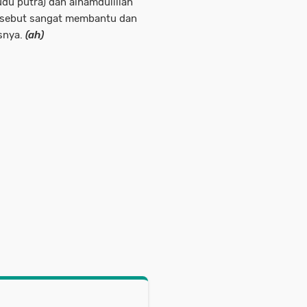
du putra) dan alhamdulillah
ersebut sangat membantu dan
snya.
(ah)