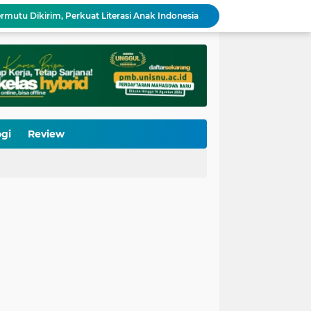
rmutu Dikirim, Perkuat Literasi Anak Indonesia
LP Ma’arif NU Jateng Buka Pelatihan Bahasa Mandarin, Lulus Langsung Disalurkan Kerja
gaan Sekolah Lewat PKM
Ketua LP Ma'arif NU Jateng: MBG Tidak Boleh "Membajak" Hak Operasional Sekolah
UIN Sunan Kudus Siapkan Rangkaian Dies Natalis ke-60, Usung Islam Kosmopolitan untuk Peradaban Masa Depan
 Kedua 'Barisan Kelaran'
LP Ma'arif NU Kota Pekalongan Gandeng IWIMA, Gembleng 100 Pengelola Medsos Sekolah
gi
Review
 Kini Miliki 190 Asesor dan 64 TUK Terverifikasi
tor Kemenkum Ubah Pelayanan Hukum Indonesia