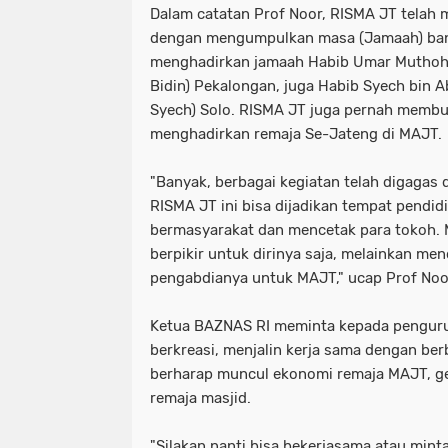
Dalam catatan Prof Noor, RISMA JT telah 
dengan mengumpulkan masa (Jamaah) bany
menghadirkan jamaah Habib Umar Muthohar
Bidin) Pekalongan, juga Habib Syech bin A
Syech) Solo. RISMA JT juga pernah membu
menghadirkan remaja Se-Jateng di MAJT.
"Banyak, berbagai kegiatan telah digagas 
RISMA JT ini bisa dijadikan tempat pendid
bermasyarakat dan mencetak para tokoh. 
berpikir untuk dirinya saja, melainkan men
pengabdianya untuk MAJT," ucap Prof Noo
Ketua BAZNAS RI meminta kepada penguru
berkreasi, menjalin kerja sama dengan ber
berharap muncul ekonomi remaja MAJT, g
remaja masjid.
"Silakan nanti bisa bekerjasama atau min