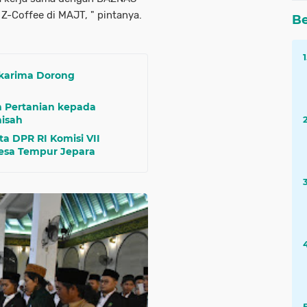
 Z-Coffee di MAJT, " pintanya.
Be
ykarima Dorong
 Pertanian kepada
nisah
ta DPR RI Komisi VII
esa Tempur Jepara