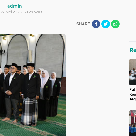
admin
 27 Mei 2025 | 21:29 WIB
SHARE
R
Fat
Kas
Teg
unt