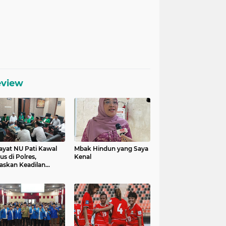
eview
ayat NU Pati Kawal
Mbak Hindun yang Saya
us di Polres,
Kenal
askan Keadilan
uk Korban