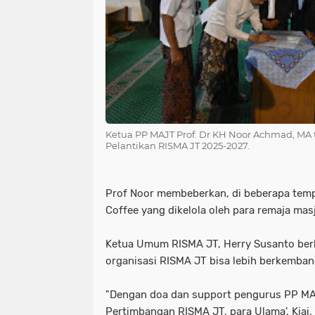
Ketua PP MAJT Prof. Dr KH Noor Achmad, MA 
Pelantikan RISMA JT 2025-2027.
Prof Noor membeberkan, di beberapa tempa
Coffee yang dikelola oleh para remaja ma
Ketua Umum RISMA JT, Herry Susanto be
organisasi RISMA JT bisa lebih berkemban
"Dengan doa dan support pengurus PP MAJ
Pertimbangan RISMA JT, para Ulama', Kiai,