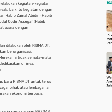
Ba
melakukan kegiatan-kegiatan
ak, baik itu kegiatan dengan
, Habib Zainal Abidin (Habib
bdul Qodir Assegaf (Habib
at acara dengan
Ini
Men
Pen
dan dilakukan oleh RISMA JT.
20
ikan berorganisasi,
Mereka ini tidak semata-mata
dedikasikan dirinya,
r
Wam
s baru RISMA JT untuk terus
Ami
Jal
bagai pihak atau lembaga. Ia
dan
erakan ekonomi berbasis
ta kerja sama dengan BAZNAS