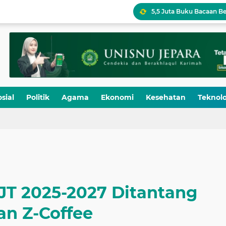
5,5 Juta Buku Bacaan Be
UPY Perkuat Kesiapsia
Pukul 07.05
PAPA KEREN Rilis Single
sial
Politik
Agama
Ekonomi
Kesehatan
Teknolo
LSP P2 Ma’arif NU Jateng
Ikhtiar 12 Administra
JT 2025-2027 Ditantang
an Z-Coffee