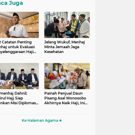
ca Juga
 2 Catatan Penting
Jelang Wukuf, Menhaj
haj untuk Evaluasi
Minta Jemaah Jaga
yelenggaraan Haji
Kesehatan
26
enhaj Dahnil:
Painah Penjual Daun
rul Hajj Siap
Pisang Asal Wonosobo
ankan Misi Diplomasi
Akhirnya Naik Haji, Ini
 Layanan Jemaah
Kisahnya
Ke Halaman Agama