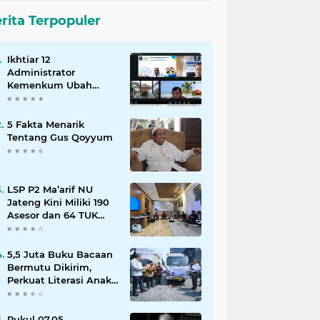
rita Terpopuler
Ikhtiar 12
Administrator
Kemenkum Ubah
Pelayanan Hukum
Indonesia
5 Fakta Menarik
Tentang Gus Qoyyum
LSP P2 Ma’arif NU
Jateng Kini Miliki 190
Asesor dan 64 TUK
Terverifikasi
5,5 Juta Buku Bacaan
Bermutu Dikirim,
Perkuat Literasi Anak
Indonesia
Pukul 07.05