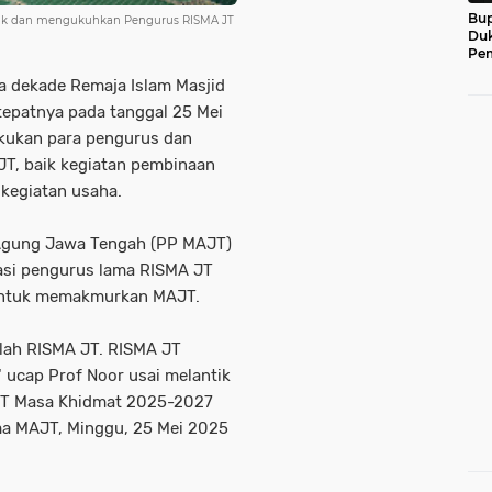
Bup
ntik dan mengukuhkan Pengurus RISMA JT
Du
Pem
a dekade Remaja Islam Masjid
epatnya pada tanggal 25 Mei
lakukan para pengurus dan
T, baik kegiatan pembinaan
 kegiatan usaha.
 Agung Jawa Tengah (PP MAJT)
asi pengurus lama RISMA JT
 untuk memakmurkan MAJT.
lah RISMA JT. RISMA JT
 ucap Prof Noor usai melantik
JT Masa Khidmat 2025-2027
ma MAJT, Minggu, 25 Mei 2025
.