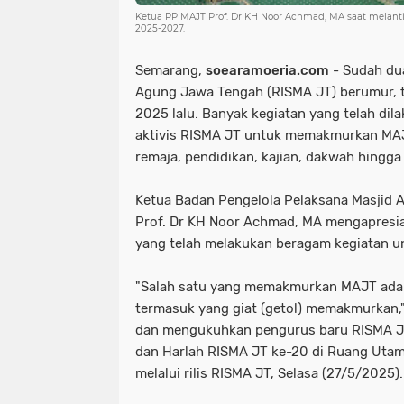
Ketua PP MAJT Prof. Dr KH Noor Achmad, MA saat mela
2025-2027.
Semarang,
soearamoeria.com
- Sudah du
Agung Jawa Tengah (RISMA JT) berumur, t
2025 lalu. Banyak kegiatan yang telah di
aktivis RISMA JT untuk memakmurkan MAJ
remaja, pendidikan, kajian, dakwah hingga
Ketua Badan Pengelola Pelaksana Masjid
Prof. Dr KH Noor Achmad, MA mengapresi
yang telah melakukan beragam kegiatan
"Salah satu yang memakmurkan MAJT ada
termasuk yang giat (getol) memakmurkan,"
dan mengukuhkan pengurus baru RISMA 
dan Harlah RISMA JT ke-20 di Ruang Uta
melalui rilis RISMA JT, Selasa (27/5/2025)