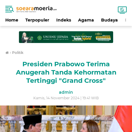
Home
Terpopuler
Indeks
Agama
Budaya
Ek
›
Politik
Presiden Prabowo Terima
Anugerah Tanda Kehormatan
Tertinggi "Grand Cross"
admin
Kamis, 14 November 2024 | 19:41 WIB