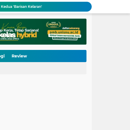
 Kedua 'Barisan Kelaran'
LP Ma'arif NU Kota Pekalongan Gandeng IWIMA, Gembleng 100 Pengelola Medsos Sekolah
 Kini Miliki 190 Asesor dan 64 TUK Terverifikasi
tor Kemenkum Ubah Pelayanan Hukum Indonesia
rmutu Dikirim, Perkuat Literasi Anak Indonesia
LP Ma’arif NU Jateng Buka Pelatihan Bahasa Mandarin, Lulus Langsung Disalurkan Kerja
gaan Sekolah Lewat PKM
Ketua LP Ma'arif NU Jateng: MBG Tidak Boleh "Membajak" Hak Operasional Sekolah
gi
Review
UIN Sunan Kudus Siapkan Rangkaian Dies Natalis ke-60, Usung Islam Kosmopolitan untuk Peradaban Masa Depan