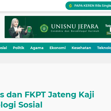
PAPA KEREN Rilis Single
LSP P2 Ma’arif NU Jateng
Ikhtiar 12 Administra
5,5 Juta Buku Bacaan Be
UPY Perkuat Kesiapsia
sial
Politik
Agama
Ekonomi
Kesehatan
Teknolo
Pukul 07.05
 dan FKPT Jateng Kaji
logi Sosial