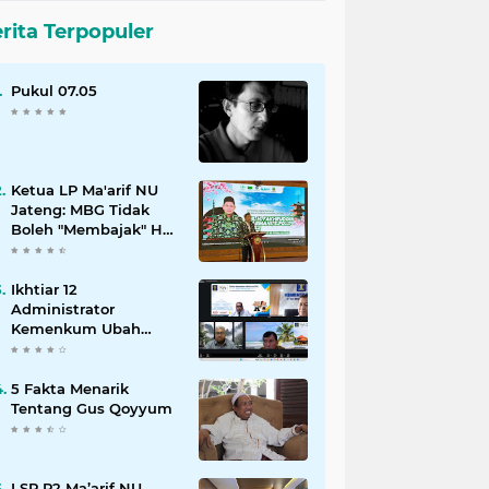
rita Terpopuler
Pukul 07.05
Ketua LP Ma'arif NU
Jateng: MBG Tidak
Boleh "Membajak" Hak
Operasional Sekolah
Ikhtiar 12
Administrator
Kemenkum Ubah
Pelayanan Hukum
Indonesia
5 Fakta Menarik
Tentang Gus Qoyyum
LSP P2 Ma’arif NU