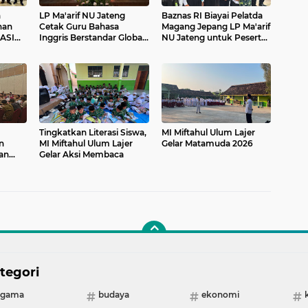
h
LP Ma'arif NU Jateng
Baznas RI Biayai Pelatda
nan
Cetak Guru Bahasa
Magang Jepang LP Ma'arif
LASI
Inggris Berstandar Global
NU Jateng untuk Peserta
Lewat English
Kurang Mampu
Development Program
Tingkatkan Literasi Siswa,
MI Miftahul Ulum Lajer
n
MI Miftahul Ulum Lajer
Gelar Matamuda 2026
an
Gelar Aksi Membaca
tegori
agama
budaya
ekonomi