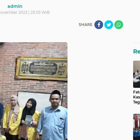
admin
 November 2023 | 23:05 WIB
SHARE
R
Fat
Kas
Teg
unt