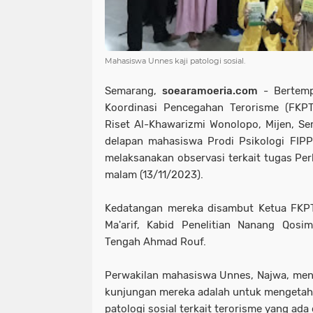
Mahasiswa Unnes kaji patologi sosial.
Semarang,
soearamoeria.com
- Bertemp
Koordinasi Pencegahan Terorisme (FKP
Riset Al-Khawarizmi Wonolopo, Mijen, Se
delapan mahasiswa Prodi Psikologi FIPP
melaksanakan observasi terkait tugas Perk
malam (13/11/2023).
Kedatangan mereka disambut Ketua FK
Ma'arif, Kabid Penelitian Nanang Qosi
Tengah Ahmad Rouf.
Perwakilan mahasiswa Unnes, Najwa, me
kunjungan mereka adalah untuk mengetah
patologi sosial terkait terorisme yang ada