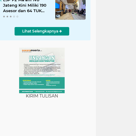
Jateng Kini Miliki 190
Asesor dan 64 TUK
Terverifikasi
Lihat Selengkapnya
KIRIM TULISAN