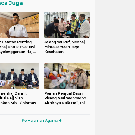
ca Juga
 2 Catatan Penting
Jelang Wukuf, Menhaj
haj untuk Evaluasi
Minta Jemaah Jaga
yelenggaraan Haji
Kesehatan
26
enhaj Dahnil:
Painah Penjual Daun
rul Hajj Siap
Pisang Asal Wonosobo
ankan Misi Diplomasi
Akhirnya Naik Haji, Ini
 Layanan Jemaah
Kisahnya
Ke Halaman Agama