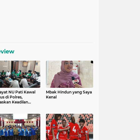
eview
ayat NU Pati Kawal
Mbak Hindun yang Saya
us di Polres,
Kenal
askan Keadilan
uk Korban