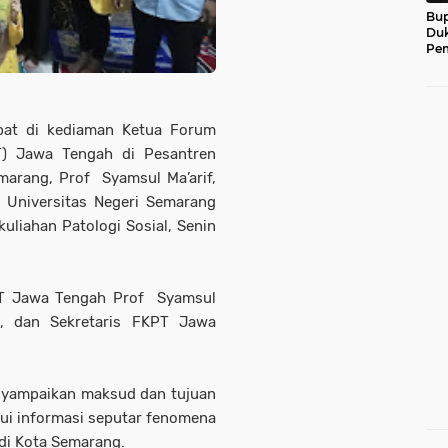
Bup
Du
Pem
at di kediaman Ketua Forum
T) Jawa Tengah di Pesantren
marang, Prof Syamsul Ma’arif,
 Universitas Negeri Semarang
uliahan Patologi Sosial, Senin
PT Jawa Tengah Prof Syamsul
m, dan Sekretaris FKPT Jawa
nyampaikan maksud dan tujuan
ui informasi seputar fenomena
 di Kota Semarang.