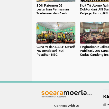
SDN Patemon 02
Sigit Tri Utomo Rai
Lestarikan Permainan
Doktor dari UIN Su
Tradisional dan Asah
Kalijaga, Usung RE
Kemampuan Numerasi
untuk Tingkatkan
Siswa
Produktivitas Karya
Ilmiah Guru PAI
Guru MI dan RA LP Ma'arif
Tingkatkan Kualitas
NU Bendosari Ikuti
Publikasi, UIN Suna
Pelatihan KBC
Kudus Gandeng Ins
Pers Gelar Media
Gathering
Ka
Connect With Us