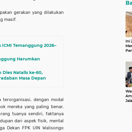
Ba
upakan gerakan yang dilakukan
ng masif.
Ini
us ICMI Temanggung 2026–
Men
Pen
20
anggung Harumkan
Dies Natalis ke-60,
eradaban Masa Depan
Wam
Ami
a terorganisasi, dengan modal
Jal
dan
pok mereka yang paling benar,
rang tuanya sendiri, faktanya
upan dari aspek fisik, mental
juga Dekan FPK UIN Walisongo