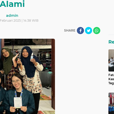
Alami
admin
1 Februari 2025 | 14:38 WIB
SHARE
R
Fat
Kas
Teg
unt