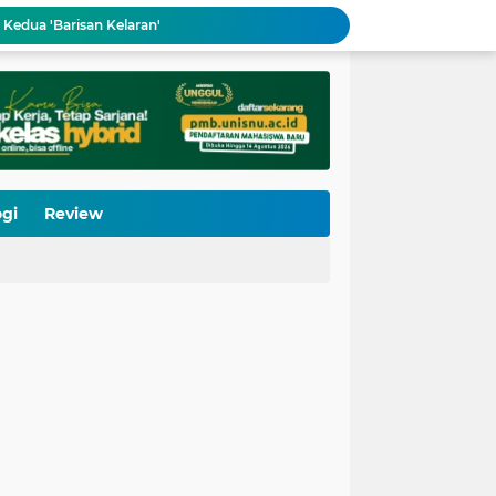
 Kedua 'Barisan Kelaran'
LP Ma'arif NU Kota Pekalongan Gandeng IWIMA, Gembleng 100 Pengelola Medsos Sekolah
 Kini Miliki 190 Asesor dan 64 TUK Terverifikasi
tor Kemenkum Ubah Pelayanan Hukum Indonesia
rmutu Dikirim, Perkuat Literasi Anak Indonesia
LP Ma’arif NU Jateng Buka Pelatihan Bahasa Mandarin, Lulus Langsung Disalurkan Kerja
gaan Sekolah Lewat PKM
Ketua LP Ma'arif NU Jateng: MBG Tidak Boleh "Membajak" Hak Operasional Sekolah
gi
Review
UIN Sunan Kudus Siapkan Rangkaian Dies Natalis ke-60, Usung Islam Kosmopolitan untuk Peradaban Masa Depan