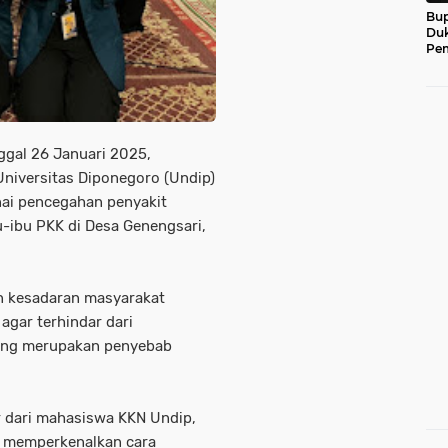
Bup
Du
Pem
ggal 26 Januari 2025,
Universitas Diponegoro (Undip)
nai pencegahan penyakit
ibu PKK di Desa Genengsari,
an kesadaran masyarakat
gar terhindar dari
ang merupakan penyebab
har dari mahasiswa KKN Undip,
a memperkenalkan cara