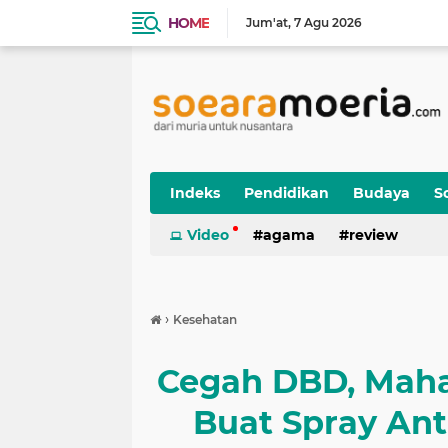
HOME
Jum'at
7 Agu 2026
Indeks
Pendidikan
Budaya
So
Video
agama
review
›
Kesehatan
Cegah DBD, Maha
Buat Spray An