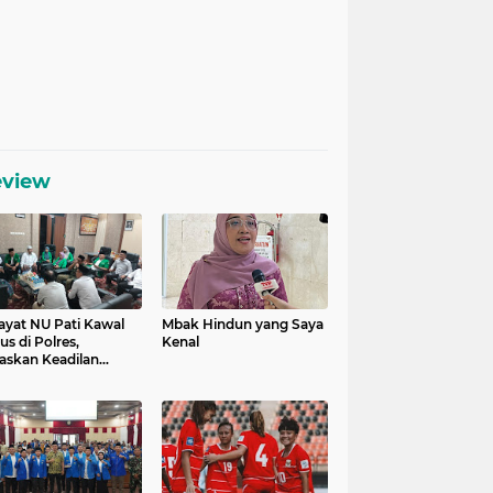
eview
ayat NU Pati Kawal
Mbak Hindun yang Saya
us di Polres,
Kenal
askan Keadilan
uk Korban