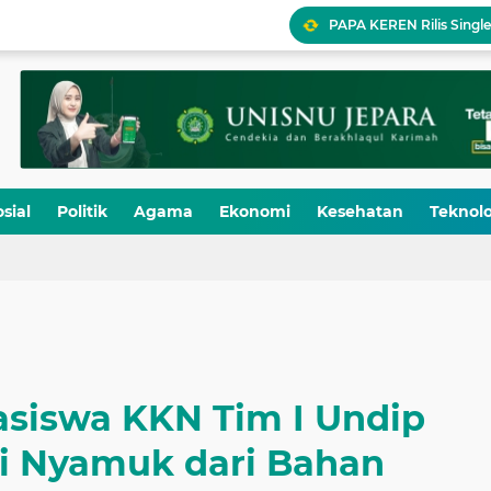
PAPA KEREN Rilis Single
LSP P2 Ma’arif NU Jateng
Ikhtiar 12 Administra
5,5 Juta Buku Bacaan Be
UPY Perkuat Kesiapsia
sial
Politik
Agama
Ekonomi
Kesehatan
Teknolo
Pukul 07.05
siswa KKN Tim I Undip
ti Nyamuk dari Bahan