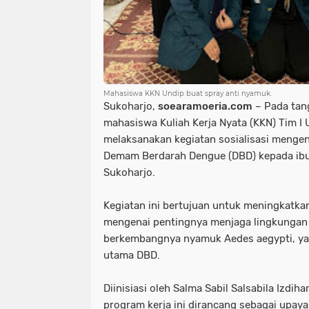
Mahasiswa KKN Undip buat spray anti nyamuk.
Sukoharjo,
soearamoeria.com
– Pada tan
mahasiswa Kuliah Kerja Nyata (KKN) Tim I 
melaksanakan kegiatan sosialisasi menge
Demam Berdarah Dengue (DBD) kepada ibu-
Sukoharjo.
Kegiatan ini bertujuan untuk meningkatk
mengenai pentingnya menjaga lingkungan a
berkembangnya nyamuk Aedes aegypti, y
utama DBD.
Diinisiasi oleh Salma Sabil Salsabila Izdi
program kerja ini dirancang sebagai upay