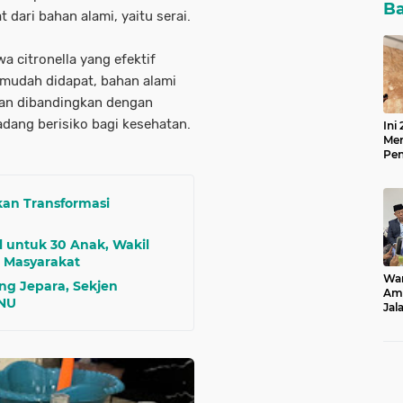
Ba
dari bahan alami, yaitu serai.
a citronella yang efektif
mudah didapat, bahan alami
ngan dibandingkan dengan
dang berisiko bagi kesehatan.
Ini
Men
Pen
20
an Transformasi
l untuk 30 Anak, Wakil
n Masyarakat
Wam
g Jepara, Sekjen
Ami
 NU
Jal
dan