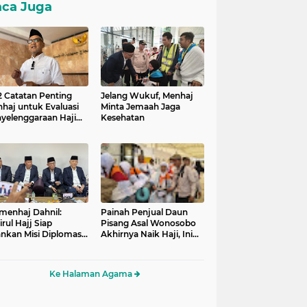
ca Juga
 2 Catatan Penting
Jelang Wukuf, Menhaj
haj untuk Evaluasi
Minta Jemaah Jaga
yelenggaraan Haji
Kesehatan
26
enhaj Dahnil:
Painah Penjual Daun
rul Hajj Siap
Pisang Asal Wonosobo
ankan Misi Diplomasi
Akhirnya Naik Haji, Ini
 Layanan Jemaah
Kisahnya
Ke Halaman Agama