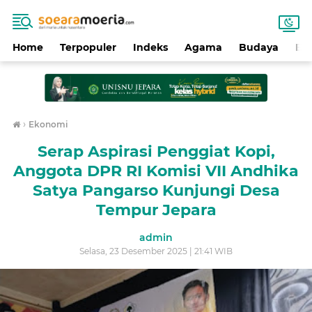
Home
Terpopuler
Indeks
Agama
Budaya
Ek
›
Ekonomi
Serap Aspirasi Penggiat Kopi,
Anggota DPR RI Komisi VII Andhika
Satya Pangarso Kunjungi Desa
Tempur Jepara
admin
Selasa, 23 Desember 2025 | 21:41 WIB