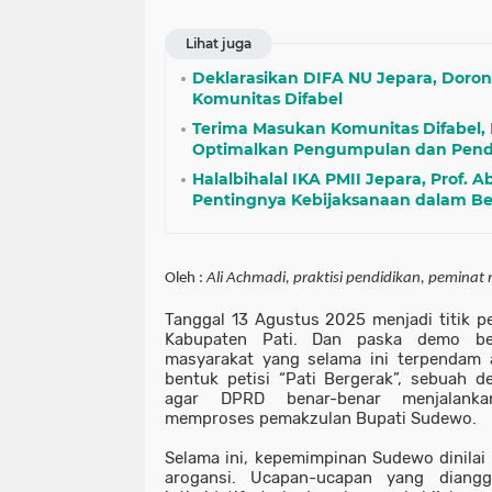
Lihat juga
Deklarasikan DIFA NU Jepara, Doron
Komunitas Difabel
Terima Masukan Komunitas Difabel,
Optimalkan Pengumpulan dan Pendi
Halalbihalal IKA PMII Jepara, Prof. 
Pentingnya Kebijaksanaan dalam B
Oleh :
Ali Achmadi
, praktisi pendidikan, peminat 
Tanggal 13 Agustus 2025 menjadi titik pe
Kabupaten Pati. Dan paska demo bes
masyarakat yang selama ini terpendam a
bentuk
petisi “Pati Bergerak”
, sebuah de
agar DPRD benar-benar menjalankan
memproses pemakzulan Bupati Sudewo.
Selama ini, kepemimpinan Sudewo dinilai
arogansi. Ucapan-ucapan yang diang