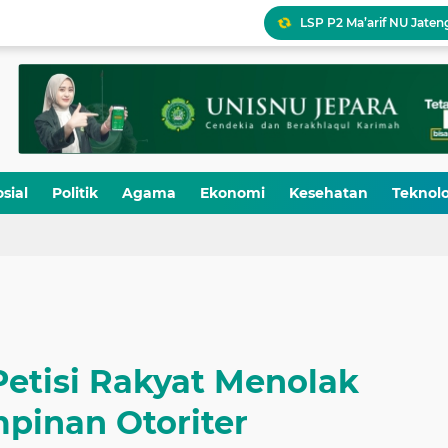
Ikhtiar 12 Administra
5,5 Juta Buku Bacaan Be
UPY Perkuat Kesiapsia
Pukul 07.05
PAPA KEREN Rilis Single
sial
Politik
Agama
Ekonomi
Kesehatan
Teknolo
LSP P2 Ma’arif NU Jateng
Petisi Rakyat Menolak
pinan Otoriter