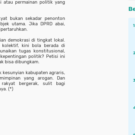
 atau permainan politik yang
Be
kyat bukan sekadar penonton
ubjek utama. Jika DPRD abai,
dipertaruhkan.
jian demokrasi di tingkat lokal.
kolektif, kini bola berada di
aikan tugas konstitusional,
kepentingan politik? Petisi ini
ak bisa dibungkam.
ik kesunyian kabupaten agraris,
emimpinan yang arogan. Dan
rakyat bergerak, sulit bagi
a. (*)