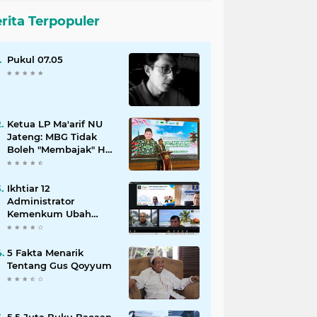
rita Terpopuler
Pukul 07.05
Ketua LP Ma'arif NU
Jateng: MBG Tidak
Boleh "Membajak" Hak
Operasional Sekolah
Ikhtiar 12
Administrator
Kemenkum Ubah
Pelayanan Hukum
Indonesia
5 Fakta Menarik
Tentang Gus Qoyyum