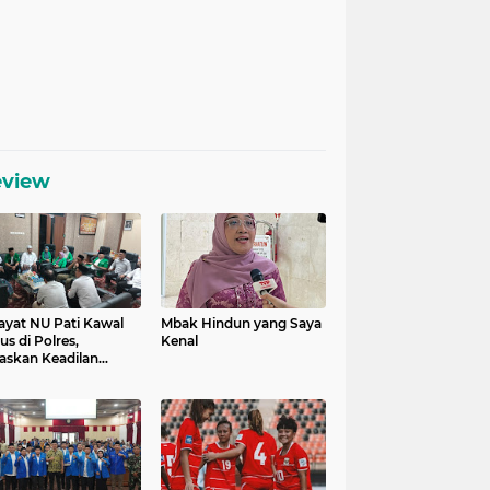
eview
ayat NU Pati Kawal
Mbak Hindun yang Saya
us di Polres,
Kenal
askan Keadilan
uk Korban