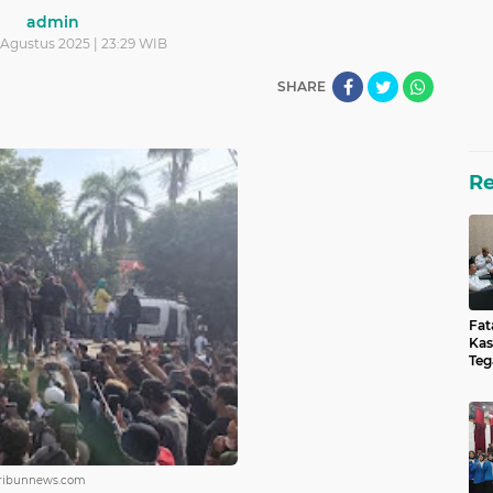
admin
 Agustus 2025 | 23:29 WIB
SHARE
R
Fat
Kas
Teg
unt
 tribunnews.com