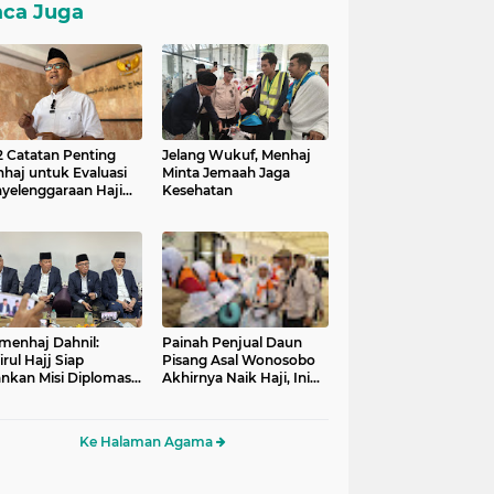
ca Juga
 2 Catatan Penting
Jelang Wukuf, Menhaj
haj untuk Evaluasi
Minta Jemaah Jaga
yelenggaraan Haji
Kesehatan
26
enhaj Dahnil:
Painah Penjual Daun
rul Hajj Siap
Pisang Asal Wonosobo
ankan Misi Diplomasi
Akhirnya Naik Haji, Ini
 Layanan Jemaah
Kisahnya
Ke Halaman Agama