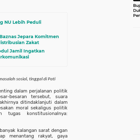
Bup
Du
Pem
g NU Lebih Peduli
 Baznas Jepara Komitmen
stribusian Zakat
Abdul Jamil Ingatkan
erkomunikasi
masalah sosial, tinggal di Pati
nting dalam perjalanan politik
ar-besaran tersebut, suara
khirnya ditindaklanjuti dalam
sakan moral sekaligus politik
 tugas konstitusionalnya:
 banyak kalangan sarat dengan
gap menantang rakyat, gaya