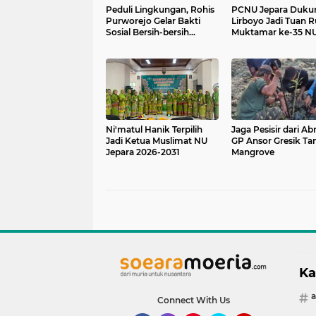
Peduli Lingkungan, Rohis
PCNU Jepara Duku
Purworejo Gelar Bakti
Lirboyo Jadi Tuan
Sosial Bersih-bersih
Muktamar ke-35 N
Pantai Jetis
1-5 Agustus 2026
Ni'matul Hanik Terpilih
Jaga Pesisir dari Abr
Jadi Ketua Muslimat NU
GP Ansor Gresik T
Jepara 2026-2031
Mangrove
Ka
Connect With Us