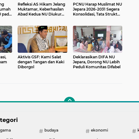
ng
Refleksi AS Hikam Jelang
PCNU Harap Muslimat NU
 Rumah
Muktamar, Keberhasilan
Jepara 2026-2031 Segera
U pada
Abad Kedua NU Diukur
Konsolidasi, Tata Struktur
dari Kemandirian Warga
Sesuai Kapasitas Kader
asi,
Aktivis GSF: Kami Salat
Deklarasikan DIFA NU
anam
dengan Tangan dan Kaki
Jepara, Dorong NU Lebih
Diborgol
Peduli Komunitas Difabel
tegori
agama
budaya
ekonomi