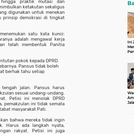
, hingga praktik mutasi dan
Ba
nimbulkan ketakutan sekaligus
 yang digunakan untuk menekan
 prinsip demokrasi di tingkat
i menemukan satu kata kunci:
Caranya adalah mengawal kerja
Ini
an telah membentuk Panitia
Men
Pen
20
tuntutan pokok kepada DPRD.
lebarnya.
Pansus tidak boleh
yat berhak tahu setiap
 tengah jalan.
Pansus harus
akzulan sesuai undang-undang.
Wam
Ami
at.
Petisi ini menolak DPRD
Jal
nya, pemakzulan ini tidak semata
dan
tabat masyarakat Pati.
askan bahwa mereka tidak ingin
ik. Harus ada langkah nyata,
ngan rakyat. Petisi ini juga