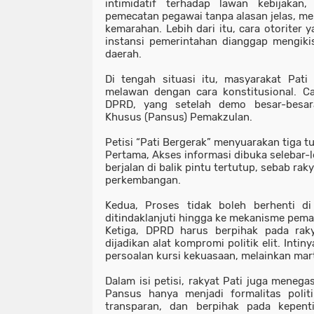
intimidatif terhadap lawan kebijakan
pemecatan pegawai tanpa alasan jelas, me
kemarahan. Lebih dari itu, cara otoriter
instansi pemerintahan dianggap mengikis
daerah.
Di tengah situasi itu, masyarakat Pat
melawan dengan cara
konstitusional. 
DPRD, yang setelah demo besar-besar
Khusus (Pansus) Pemakzulan.
Petisi “Pati Bergerak” menyuarakan tiga 
Pertama,
Akses informasi dibuka selebar-
berjalan di balik pintu tertutup, sebab rak
perkembangan.
Kedua, Proses tidak boleh berhenti di
ditindaklanjuti hingga ke mekanisme pem
Ketiga,
DPRD harus berpihak pada raky
dijadikan alat kompromi politik elit. Inti
persoalan kursi kekuasaan, melainkan mar
Dalam isi petisi, rakyat Pati juga meneg
Pansus hanya menjadi formalitas polit
transparan, dan berpihak pada kepenti