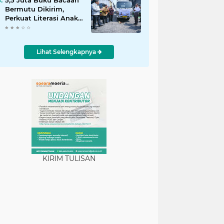
5,5 Juta Buku Bacaan
Bermutu Dikirim,
Perkuat Literasi Anak
Indonesia
Lihat Selengkapnya
KIRIM TULISAN