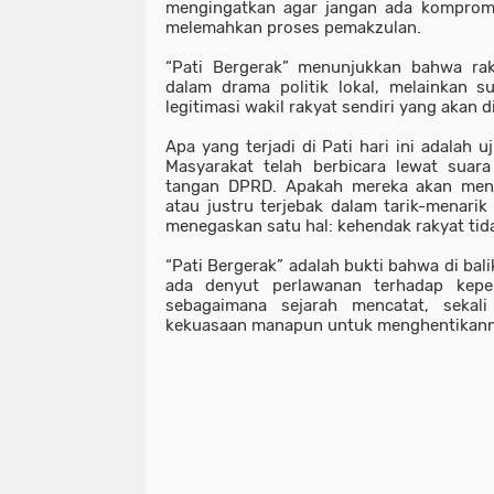
mengingatkan agar jangan ada kompromi
melemahkan proses pemakzulan.
“Pati Bergerak” menunjukkan bahwa ra
dalam drama politik lokal, melainkan s
legitimasi wakil rakyat sendiri yang akan 
Apa yang terjadi di Pati hari ini adalah u
Masyarakat telah berbicara lewat suara 
tangan DPRD. Apakah mereka akan menun
atau justru terjebak dalam tarik-menarik 
menegaskan satu hal: kehendak rakyat tid
“Pati Bergerak” adalah bukti bahwa di bal
ada denyut perlawanan terhadap kep
sebagaimana sejarah mencatat, sekali 
kekuasaan manapun untuk menghentikanny