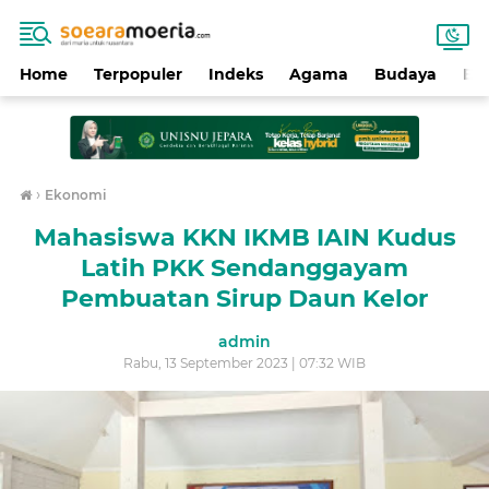
Home
Terpopuler
Indeks
Agama
Budaya
Ek
›
Ekonomi
Mahasiswa KKN IKMB IAIN Kudus
Latih PKK Sendanggayam
Pembuatan Sirup Daun Kelor
admin
Rabu, 13 September 2023 | 07:32 WIB